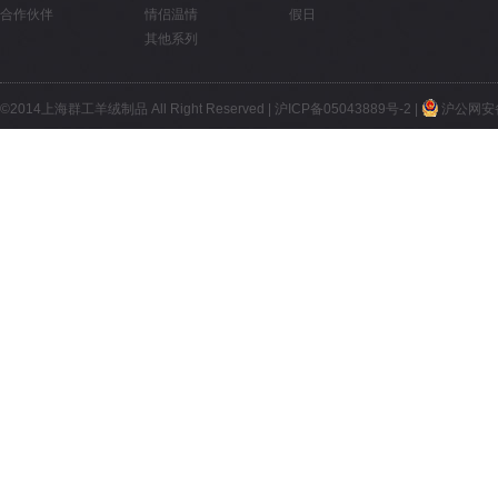
合作伙伴
情侣温情
假日
其他系列
©2014上海群工羊绒制品 All Right Reserved |
沪ICP备05043889号-2
|
沪公网安备 